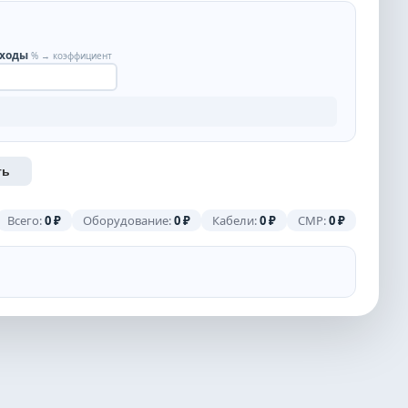
сходы
% → коэффициент
ть
Всего:
0
₽
Оборудование:
0
₽
Кабели:
0
₽
СМР:
0
₽