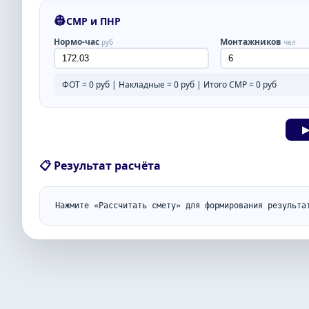
👷
СМР и ПНР
Нормо-час
Монтажников
руб
чел
ФОТ =
0
руб | Накладные =
0
руб | Итого СМР =
0
руб
▶
📋 Результат расчёта
Нажмите «Рассчитать смету» для формирования результа