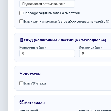
Переадресация вызова на смартфон
Есть калитка/калитки (автовыбор сетевых панелей с N)
🚪
СКУД (колясочные / лестница / техподполье)
Колясочные (шт)
Лестница (шт)
⭐
VIP-этажи
Есть VIP-этажи
📦
Материалы
Тип ключей
Ключей на квартир