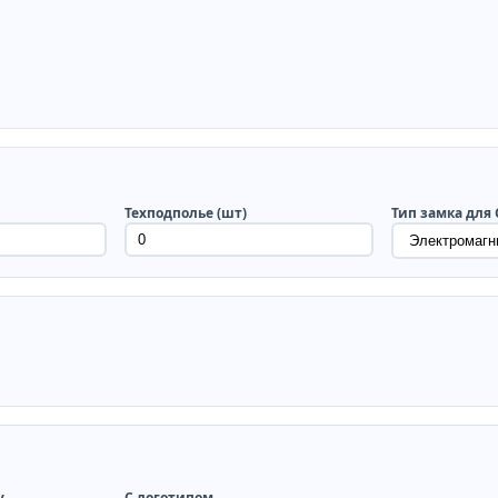
Техподполье (шт)
Тип замка для
у
С логотипом