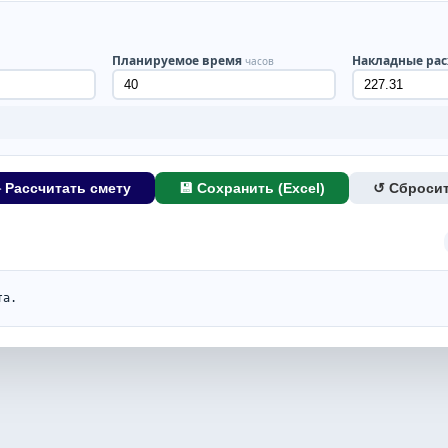
Планируемое время
Накладные ра
часов
 Рассчитать смету
💾 Сохранить (Excel)
↺ Сброси
та.