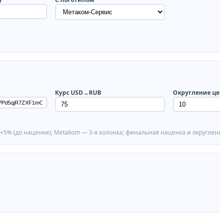
Курс USD→RUB
Округление це
+5% (до наценки); Metakom — 3‑я колонка; финальная наценка и округлен