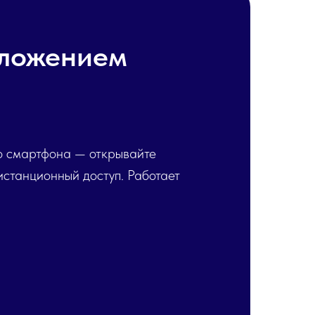
иложением
со смартфона — открывайте
истанционный доступ. Работает