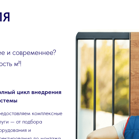
ЛЯ
ее и современнее?
сть м²!
лный цикл внедрения
истемы
едоставляем комплексные
луги — от подбора
орудования и
оектирования до монтажа