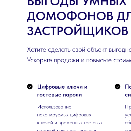
ВЫГОДЫ УМНЫХ
ДОМОФОНОВ Д
ЗАСТРОЙЩИКОВ
Хотите сделать свой объект выгодн
Ускорьте продажи и повысьте стоимо
Цифровые ключи и
По
гостевые пароли
с
Использование
Пр
некопируемых цифровых
ус
ключей и временных гостевых
об
паролей повышает уровень
пр